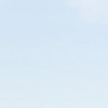
EM BREVE
Avaliação
O SEU NOVO GUIA TURÍSTICO
114
00
58
04
🌿🌿🌿
DIAS
HORAS
MIN
SEG
AVALIAÇÃO