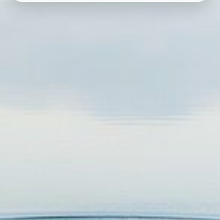
CARREGANDO...
Avalie Aqui!
A Seguir:
Deixar Avaliação