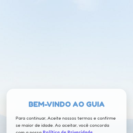
Agende seu serviço
Confira a disponibilidade e agende a data e o horário
que forem melhores para você.
EM BREVE
O SEU NOVO GUIA TURÍSTICO
BEM-VINDO AO GUIA
115
01
46
58
DIAS
HORAS
MIN
SEG
Para continuar, Aceite nossos termos e confirme
se maior de idade. Ao aceitar, você concorda
com a nossa
Política de Privacidade
.