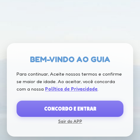
BEM-VINDO AO GUIA
CURIOSIDADE
Para continuar, Aceite nossos termos e confirme
🌟 Curiosidade: possui Tartarugas e
se maior de idade. Ao aceitar, você concorda
Peixes.
com a nossa
Política de Privacidade
.
CONCORDO E ENTRAR
Sair do APP
CARREGANDO...