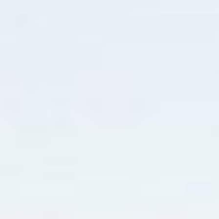
Guía turística
Diversões
Restaurante
Pizza
Hambúrguer
Sushi