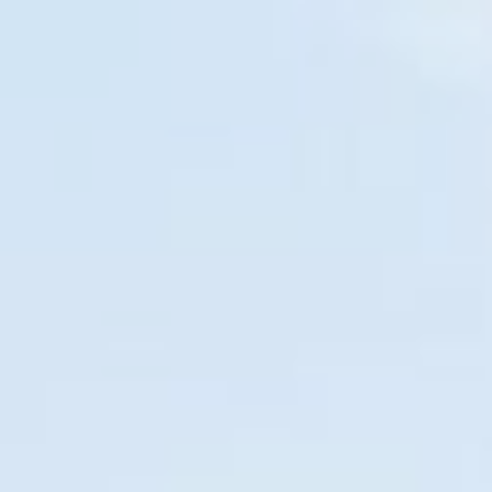
Guía turística
EM BREVE
O SEU NOVO GUIA TURÍSTICO
115
04
01
43
DIAS
HORAS
MIN
SEG
Diversões
Restaurante
Pizza
Hambúrguer
Sushi