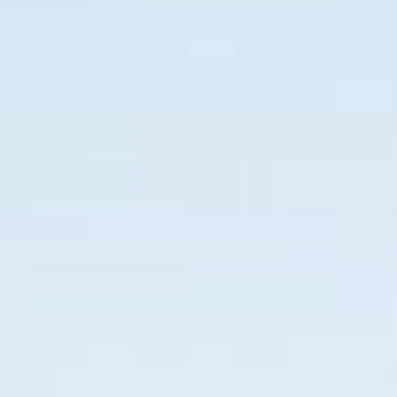
Guía turística
Diversões
Restaurante
Pizza
Hambúrguer
Sushi