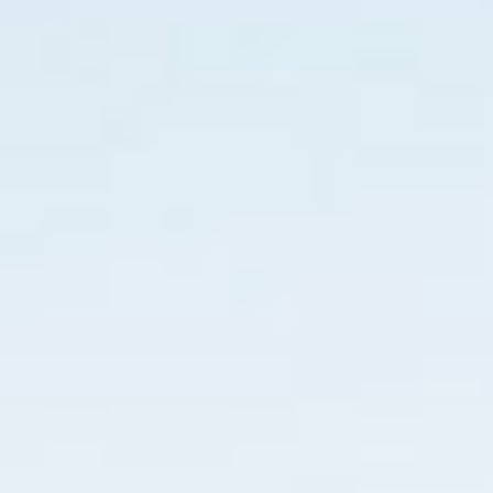
Guía turística
Diversões
Restaurante
Pizza
Hambúrguer
Sushi