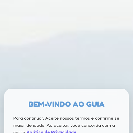
BEM-VINDO AO GUIA
Para continuar, Aceite nossos termos e confirme se
maior de idade. Ao aceitar, você concorda com a
nossa
Política de Privacidade
.