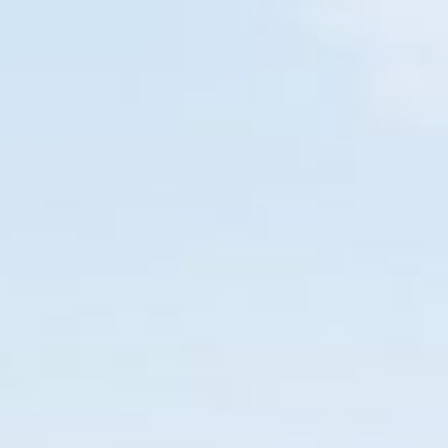
PARANAGUÁ
EM BREVE
O SEU NOVO GUIA TURÍSTICO
Home
Diversões
Praias
Mirantes
Trilhas
114
17
22
48
DIAS
HORAS
MIN
SEG
PARANÁ