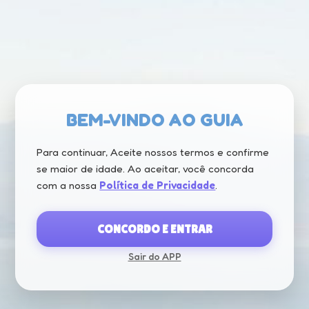
Paranaguá
Curitiba
Morretes
Caioba
BEM-VINDO AO GUIA
Para continuar, Aceite nossos termos e confirme
se maior de idade. Ao aceitar, você concorda
com a nossa
Política de Privacidade
.
CONCORDO E ENTRAR
BRASIL
Sair do APP
População: 212 milhões
CARREGANDO...
Temperatura média: 25°C
Destaque: país conhecido por suas