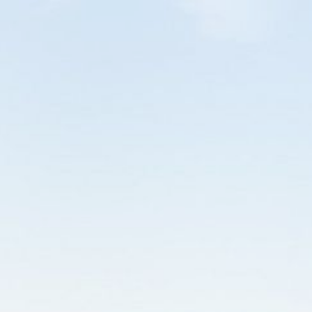
CONTATO
CIDADES
PARANÁ
EM BREVE
a seguir
O SEU NOVO GUIA TURÍSTICO
115
07
28
24
DIAS
HORAS
MIN
SEG