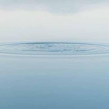
praias, florestas, cultura vibrante e pela
maior biodiversidade do planeta.
©
2027 Guia turístico interativo, Todos los derechos
reservados.
CNPJ: 57.699.644/0001-37