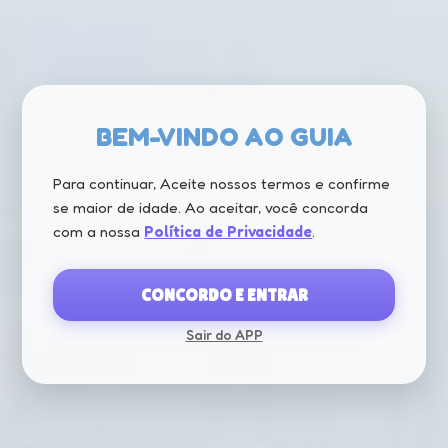
BEM-VINDO AO GUIA
Para continuar, Aceite nossos termos e confirme
se maior de idade. Ao aceitar, você concorda
com a nossa
Política de Privacidade
.
CONCORDO E ENTRAR
Sair do APP
CARREGANDO...