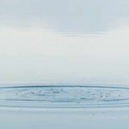
Chegadas atrasadas podem resultar em remarcação ou
cancelamento sem reembolso.
3. Cancelamento
Cancelamentos podem ser feitos até 24 horas antes do
agendamento para reembolso total da entrada.
Não haverá reembolso para cancelamentos dentro de 24
horas ou no caso de não comparecimento.
4. Condições Climáticas
Em caso de condições climáticas adversas, o
agendamento será remarcado sem custo adicional.
5. Uso do JetSki
O uso de colete salva-vidas é obrigatório. Danos
causados por uso indevido serão cobrados.
6. Segurança
Siga todas as orientações de segurança fornecidas pela