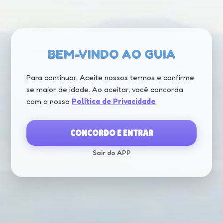
BEM-VINDO AO GUIA
Política de Cancelamento
Para continuar, Aceite nossos termos e confirme
se maior de idade. Ao aceitar, você concorda
Política de Agendamento e Cancelamento de Locação de
JetSki
com a nossa
Política de Privacidade
.
1. Agendamento
CONCORDO E ENTRAR
O agendamento do JetSki será confirmado após o
pagamento de R$ ***,** de entrada. O saldo restante
Sair do APP
deve ser pago no embarque.
Agende com pelo menos 24 horas de antecedência,
CARREGANDO...
sujeitando-se à disponibilidade.
2. Chegada Antecipada
Chegue com 15 minutos de antecedência ao horário
agendado para garantir o check-in e a pontualidade.