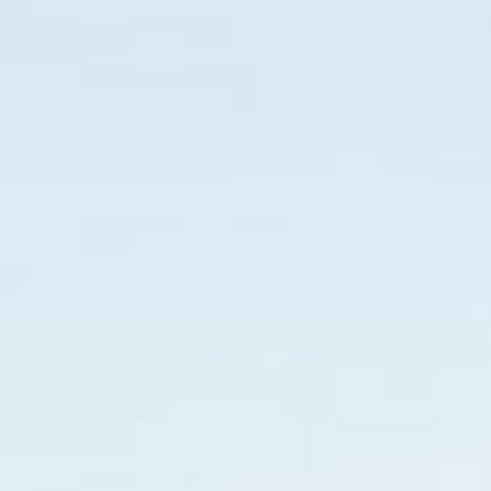
tphone, fora do modo desktop, para 
ante
Pizza
Hambúrguer
Aguardando acesso via mobile
CA