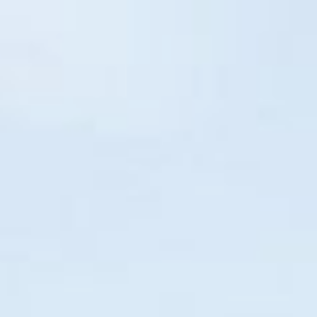
CONTATO
Login
o participar
Política de cookies
Política de privacida
lular
cia mobile.