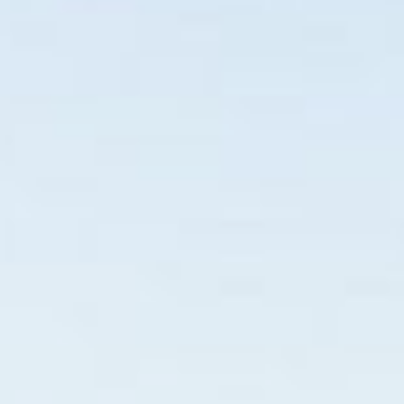
Acesse pelo seu smar
Home
Diversões
Restaur
SANTA 
a seguir