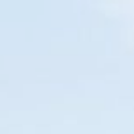
io
Estados
Contato
Como usar
Sobre
Quer
›
EM BREVE
O SEU NOVO GUIA TURÍSTICO
l apenas para ce
114
08
15
01
DIAS
HORAS
MIN
SEG
vido exclusivamente para a experiên