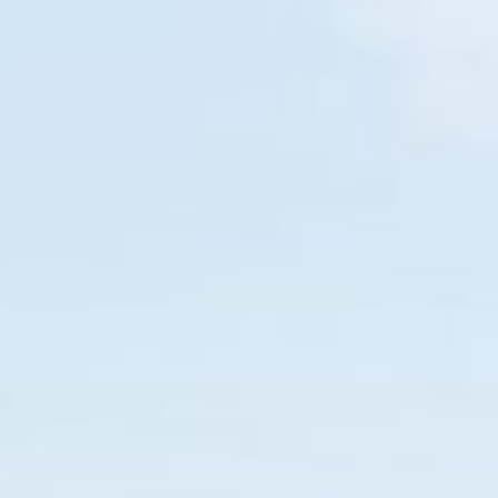
PARANAGUÁ
EM BREVE
O SEU NOVO GUIA TURÍSTICO
Home
Diversões
Restaurante
Pizza
Hambúrguer
115
11
20
57
DIAS
HORAS
MIN
SEG
PARANÁ