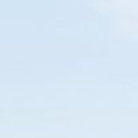
PARANAGUÁ
EM BREVE
O SEU NOVO GUIA TURÍSTICO
Home
Diversões
Restaurante
Pizza
Hambúrguer
114
13
19
05
DIAS
HORAS
MIN
SEG
PARANÁ