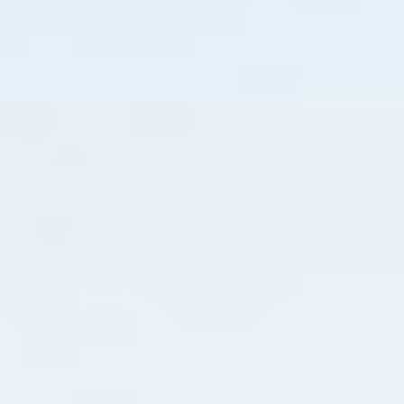
seu produto, como tamanho, material, cuidados
especiais e instruções de limpeza. Este também é
um ótimo lugar para escrever o que torna seu produto
especial e como seus clientes podem se beneficiar
deste item.
POLÍTICA DE DEVOLUÇÃO E REEMBOLSO
INFORMAÇÕES DE ENVIO