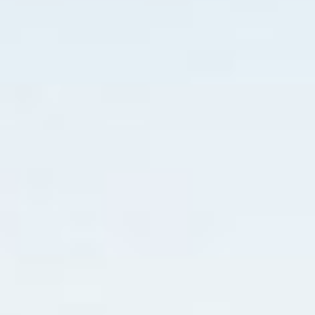
seu produto, como tamanho, material, cuidados
especiais e instruções de limpeza. Este também é
um ótimo lugar para escrever o que torna seu produto
especial e como seus clientes podem se beneficiar
deste item.
POLÍTICA DE DEVOLUÇÃO E REEMBOLSO
INFORMAÇÕES DE ENVIO