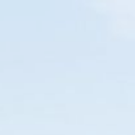
PARANAGUÁ
EM BREVE
O SEU NOVO GUIA TURÍSTICO
Home
Diversões
Restaurante
Pizza
Hambúrguer
115
14
02
40
DIAS
HORAS
MIN
SEG
PARANÁ