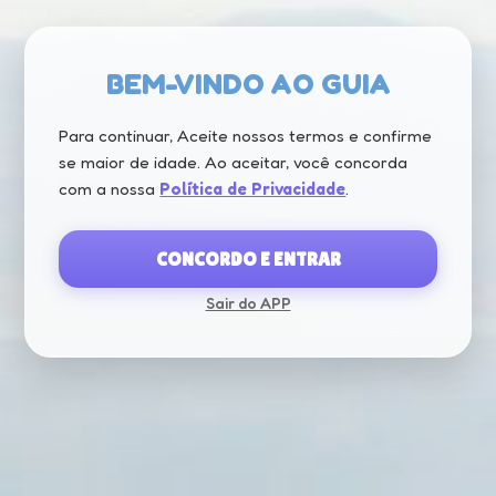
Destaque: atrai turistas de todo o Brasil
e Mercosul
Curiosidade: tem o teleférico mais
famoso do sul do país
BEM-VINDO AO GUIA
Para continuar, Aceite nossos termos e confirme
se maior de idade. Ao aceitar, você concorda
com a nossa
Política de Privacidade
.
CONCORDO E ENTRAR
Sair do APP
CARREGANDO...
CURIOSIDADE