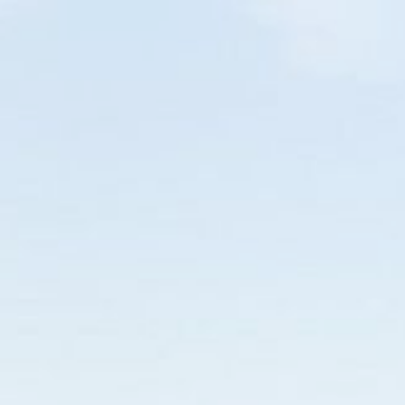
BALNEÁRIO CAMBORIÚ
EM BREVE
O SEU NOVO GUIA TURÍSTICO
Home
Diversões
Restaurante
Pizza
Hambúrguer
115
02
49
57
DIAS
HORAS
MIN
SEG
SANTA CA