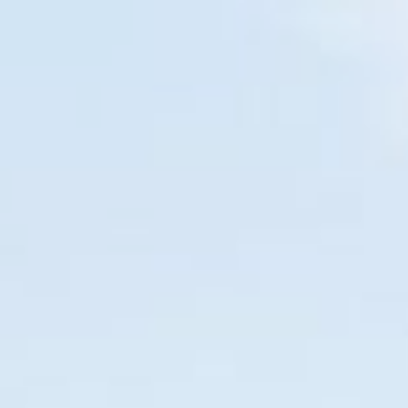
io
Estados
Contato
Como usar
Sobre
Quer
›
EM BREVE
O SEU NOVO GUIA TURÍSTICO
l apenas para ce
116
07
31
14
DIAS
HORAS
MIN
SEG
vido exclusivamente para a experiên