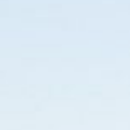
tphone, fora do modo desktop, para 
ante
Pizza
Hambúrguer
Aguardando acesso via mobile
CA