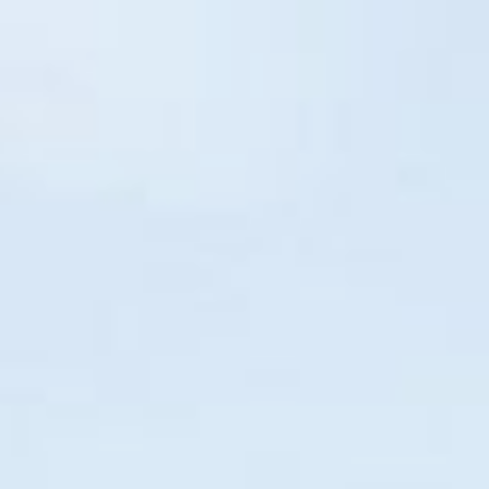
CONTATO
Login
o participar
Política de cookies
Política de privacida
lular
cia mobile.