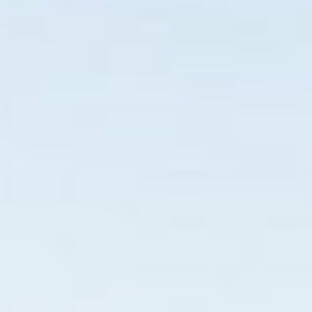
Acesse pelo seu smar
Home
Diversões
Restaur
SANTA 
a seguir