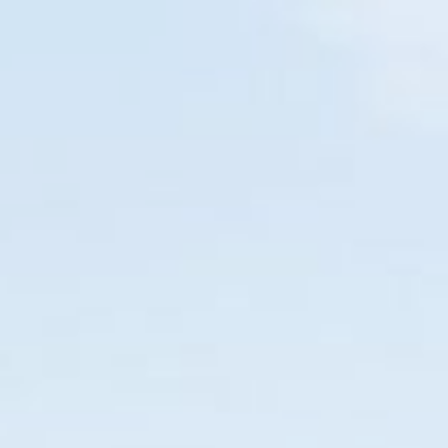
PARANAGUÁ
EM BREVE
O SEU NOVO GUIA TURÍSTICO
Home
Diversões
Restaurante
Pizza
Hambúrguer
115
06
36
15
DIAS
HORAS
MIN
SEG
PARANÁ