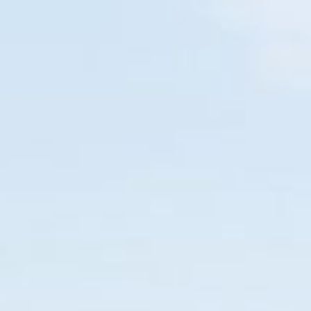
BALNEÁRIO CAMBORIÚ
EM BREVE
O SEU NOVO GUIA TURÍSTICO
Home
Diversões
Restaurante
Pizza
Hambúrguer
112
18
30
38
DIAS
HORAS
MIN
SEG
SANTA CA