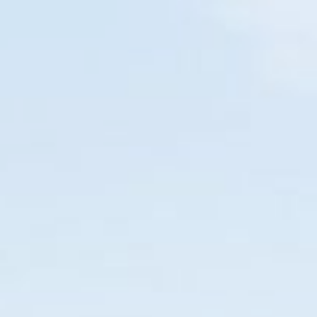
BALNEÁRIO CAMBORIÚ
EM BREVE
O SEU NOVO GUIA TURÍSTICO
Home
Diversões
Restaurante
Pizza
Hambúrguer
116
10
56
31
DIAS
HORAS
MIN
SEG
SANTA CA