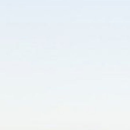
a seguir
Paranaguá
Curitiba
Morretes
Caioba
ELIGE LA CIUDAD
Elige la ciudad que quieres explorar y
serás dirigido a las mejores opciones en
esa región.