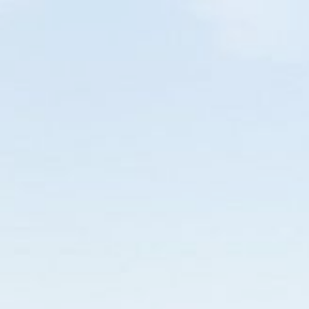
CURITIBA
EM BREVE
O SEU NOVO GUIA TURÍSTICO
Home
Diversões
Restaurante
Pizza
Hambúrguer
114
22
11
26
DIAS
HORAS
MIN
SEG
PARANÁ